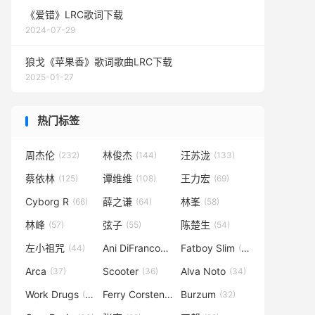
《爱错》LRC歌词下载
2024-07-29
狼戈《苹果香》歌词歌曲LRC下载
2025-01-27
热门标签
周杰伦
林俊杰
汪苏泷
(232)
(144)
(133)
蔡依林
谭维维
王力宏
(125)
(108)
(69)
Cyborg R
薛之谦
林峯
(66)
(64)
(58)
林峰
弦子
陈楚生
(57)
(55)
(54)
左小祖咒
Ani DiFranco
Fatboy Slim
(44)
(40)
(37)
Arca
Scooter
Alva Noto
(37)
(36)
(34)
Work Drugs
Ferry Corsten
Burzum
(34)
(33)
(32)