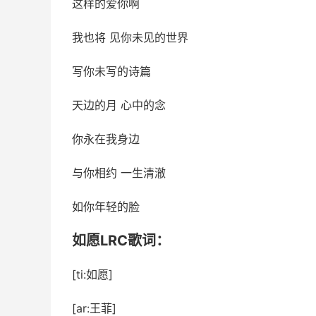
这样的爱你啊
我也将 见你未见的世界
写你未写的诗篇
天边的月 心中的念
你永在我身边
与你相约 一生清澈
如你年轻的脸
如愿LRC歌词：
[ti:如愿]
[ar:王菲]