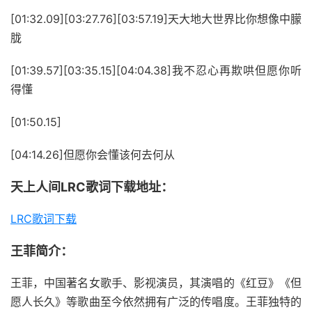
[01:32.09][03:27.76][03:57.19]天大地大世界比你想像中朦
胧
[01:39.57][03:35.15][04:04.38]我不忍心再欺哄但愿你听
得懂
[01:50.15]
[04:14.26]但愿你会懂该何去何从
天上人间LRC歌词下载地址：
LRC歌词下载
王菲简介：
王菲，中国著名女歌手、影视演员，其演唱的《红豆》《但
愿人长久》等歌曲至今依然拥有广泛的传唱度。王菲独特的