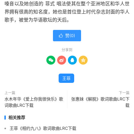
嗓音以及她创造的 菲式 唱法使其在整个亚洲地区和华人世
界拥有很高的知名度，她也是首位登上时代杂志封面的华人
歌手，被誉为华语歌坛的天后。
赞(
0
)

分享到




王菲
上一篇
下一篇
水木年华《爱上你我很快乐》歌
张惠妹《解脱》歌词歌曲LRC下
词歌曲LRC下载
载
相关推荐
王菲《相约九八》歌词歌曲LRC下载