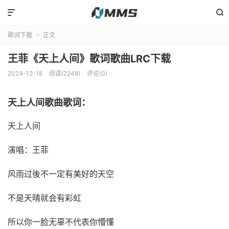


歌词下载
正文

王菲《天上人间》歌词歌曲LRC下载
2024-12-18
阅读(2248)
评论(0)
天上人间歌曲歌词：
天上人间
演唱：王菲
风雨过後不一定有美好的天空
不是天晴就会有彩虹
所以你一脸无辜不代表你懵懂