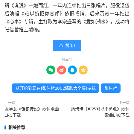
辑《说谎》一炮而红，一年内连续推出三张唱片，服役退伍
后演唱《难以抗拒你容颜》依旧畅销。后来沉寂一年推出
《心事》专辑，主打歌为李宗盛写的《爱如潮水》，成功将
张信哲推上颠峰。
赞(
0
)

分享到




从开始到现在(张信哲2002情歌大全集)专辑
张信哲
上一篇
下一篇
张学友《饿狼传说》歌词歌曲
范玮琪《可不可以不勇敢》歌词
LRC下载
歌曲LRC下载
相关推荐