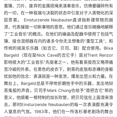
重锤、刀片、废弃的金属缆绳来演奏音乐，仿佛要碾碎所有
的一切，在一种极端与决裂的状态中引发对于人类物化的深
层思索。 Einsturzende Neubauten直译指新建筑物的崩
溃，代表摧毁一切新事物的意思。他们通过音乐精确地解释
了“工业音乐”的概念。在他们的编曲及配器中使用了包括气
锤、接合混频器在内的诸多令你无法想象的“重型工具”，和
传统的摇滚乐乐器（如吉它、贝司、鼓）配合使用。Blixa
Bargeld（现在是Nick Cave的吉它手）是对Trent Renzor
影响很大的“工业音乐”先驱者之一，他有着英俊而又略带痛
苦冷峻的外表，在黑色的皮衣下，刺青的皮肤和赤裸的身躯
犹如他的信念：表演就是一种发泄，爆发出怒火和力量。在
舞台上，Bargeld总是不停地折磨他手中的乐器，发出地狱
恶鬼般的声音。贝司手Mark Chung也给予“滑把吉它”新的
意义，他顺着一根特制的加长吹管，把贝司弦在上面滑来滑
去。那时Einsturzende Neubauten的每一次表演都充满令
人窒息的气氛。1983年，他们在一所洛杉基老剧场的舞台