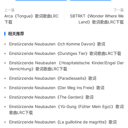
上一篇
下一篇
Arca《Tongue》歌词歌曲LRC
SBTRKT《Wonder Where We
下载
Land》歌词歌曲LRC下载
相关推荐
Einstürzende Neubauten《Ich Komme Davon》歌词
Einstürzende Neubauten《Durstiges Tier》歌词歌曲LRC下载
Einstürzende Neubauten《Hospitalstische Kinder/Engel Der
Vernichtung》歌词歌曲LRC下载
Einstürzende Neubauten《Paradiesseits》歌词
Einstürzende Neubauten《Der Weg Ins Freie》歌词
Einstürzende Neubauten《The Garden》歌词
Einstürzende Neubauten《Yü-Gung (Fütter Mein Ego)》歌词
歌曲LRC下载
Einstürzende Neubauten《La guillotine de magritte》歌词