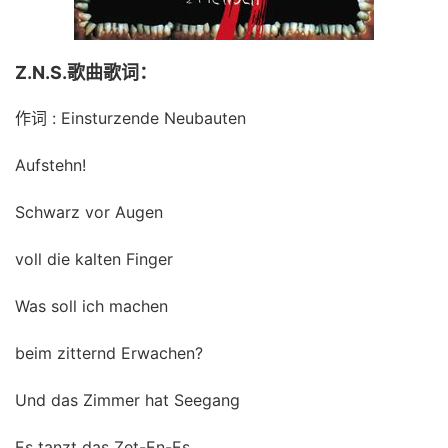
Z.N.S.歌曲歌词：
作词 : Einsturzende Neubauten
Aufstehn!
Schwarz vor Augen
voll die kalten Finger
Was soll ich machen
beim zitternd Erwachen?
Und das Zimmer hat Seegang
Es tanzt das Zet-En-Es