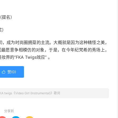
）
 （提名）
获奖）
倒一切，成为时尚圈拥趸的主流。大概就是因为这种精怪之美，
为造型师们最愿意争相模仿的对象，于是，在今年纪梵希的秀场上，
“FKA Twigs效应” 。
赞(
0
)

KA twigs《Video Girl (Instrumental)》歌词
分享到