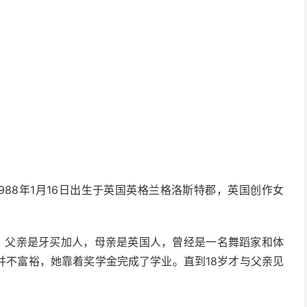
arnett，1988年1月16日出生于英国英格兰格洛斯特郡，英国创作女
特郡，父亲是牙买加人，母亲是英国人，曾经是一名舞蹈家和体
并不富裕，她靠着奖学金完成了学业。直到18岁才与父亲见