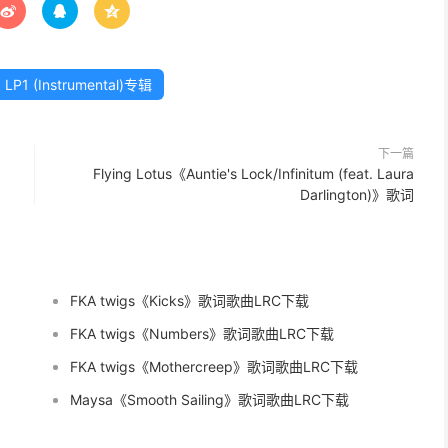



LP1 (Instrumental)专辑
下一篇
Flying Lotus《Auntie's Lock/Infinitum (feat. Laura
Darlington)》歌词
FKA twigs《Kicks》歌词歌曲LRC下载
FKA twigs《Numbers》歌词歌曲LRC下载
FKA twigs《Mothercreep》歌词歌曲LRC下载
Maysa《Smooth Sailing》歌词歌曲LRC下载