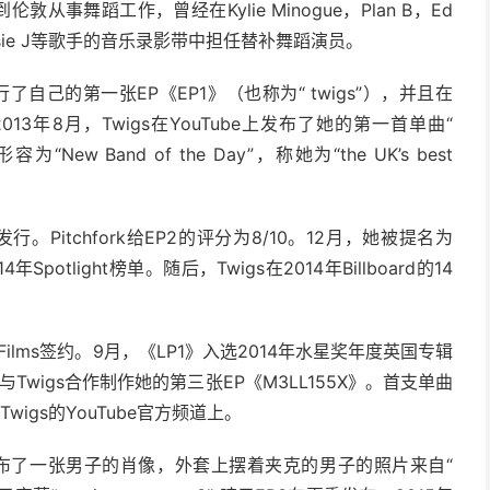
伦敦从事舞蹈工作，曾经在Kylie Minogue，Plan B，Ed
eld，Jessie J等歌手的音乐录影带中担任替补舞蹈演员。
p上发行了自己的第一张EP《EP1》（也称为“ twigs”），并且在
13年8月，Twigs在YouTube上发布了她的第一首单曲“
New Band of the Day”，称她为“the UK’s best
s发行。Pitchfork给EP2的评分为8/10。12月，她被提名为
Spotlight榜单。随后，Twigs在2014年Billboard的14
y Films签约。9月，《LP1》入选2014年水星奖年度英国专辑
正与Twigs合作制作她的第三张EP《M3LL155X》。首支单曲
在Twigs的YouTube官方频道上。
帐户上发布了一张男子的肖像，外套上摆着夹克的男子的照片来自“