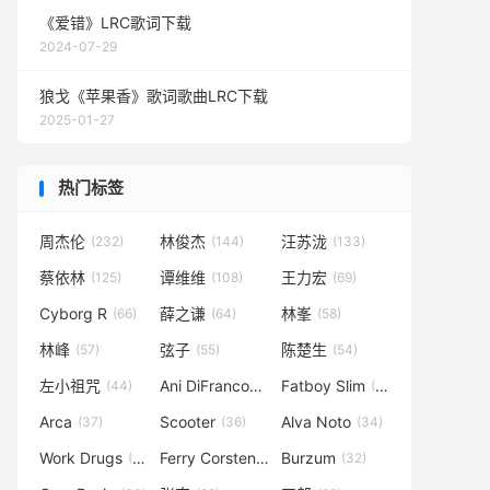
《爱错》LRC歌词下载
2024-07-29
狼戈《苹果香》歌词歌曲LRC下载
2025-01-27
热门标签
周杰伦
林俊杰
汪苏泷
(232)
(144)
(133)
蔡依林
谭维维
王力宏
(125)
(108)
(69)
Cyborg R
薛之谦
林峯
(66)
(64)
(58)
林峰
弦子
陈楚生
(57)
(55)
(54)
左小祖咒
Ani DiFranco
Fatboy Slim
(44)
(40)
(37)
Arca
Scooter
Alva Noto
(37)
(36)
(34)
Work Drugs
Ferry Corsten
Burzum
(34)
(33)
(32)