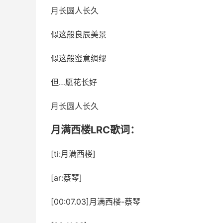
月长圆人长久
似这般良辰美景
似这般蜜意绸缪
但…愿花长好
月长圆人长久
月满西楼LRC歌词：
[ti:月满西楼]
[ar:蔡琴]
[00:07.03]月满西楼-蔡琴