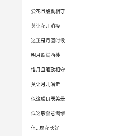
爱花且殷勤相守
莫让花儿消瘦
这正是月圆时候
明月照满西楼
惜月且殷勤相守
莫让月儿溜走
似这般良辰美景
似这般蜜意绸缪
但…愿花长好