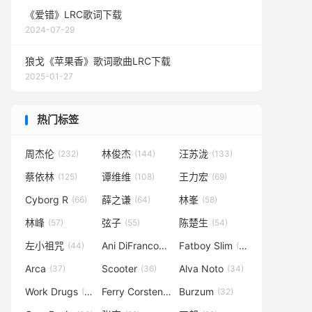
《爱错》LRC歌词下载
2024-07-29
狼戈《苹果香》歌词歌曲LRC下载
2025-01-27
热门标签
周杰伦
林俊杰
汪苏泷
(232)
(144)
(133)
蔡依林
谭维维
王力宏
(125)
(108)
(69)
Cyborg R
薛之谦
林峯
(66)
(64)
(58)
林峰
弦子
陈楚生
(57)
(55)
(54)
左小祖咒
Ani DiFranco
Fatboy Slim
(44)
(40)
(37)
Arca
Scooter
Alva Noto
(37)
(36)
(34)
Work Drugs
Ferry Corsten
Burzum
(34)
(33)
(32)