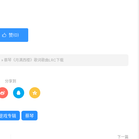
赞(
0
)

S
»
蔡琴《月满西楼》歌词歌曲LRC下载
分享到



是戏专辑
蔡琴
下一篇