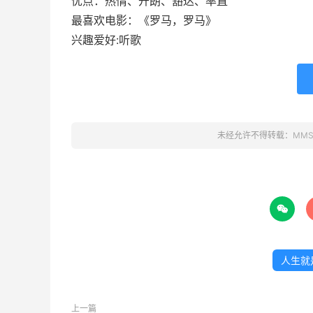
优点：热情、开朗、豁达、率直
最喜欢电影：《罗马，罗马》
兴趣爱好:听歌
未经允许不得转载：
MM

人生就
上一篇