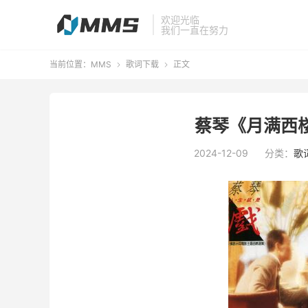
欢迎光临
我们一直在努力
当前位置：
MMS
歌词下载
正文


蔡琴《月满西楼
2024-12-09
分类：
歌