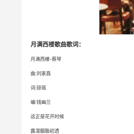
月满西楼歌曲歌词：
月满西楼-蔡琴
曲:刘家昌
词:琼瑶
编:钱幽兰
这正是花开时候
露湿胭脂初透